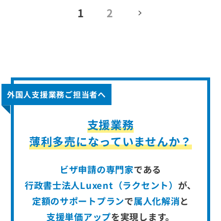
1
2
外国人支援業務ご担当者へ
支援業務
薄利多売になっていませんか？
ビザ申請の専門家
である
行政書士法人Luxent（ラクセント）
が、
定額のサポートプラン
で
属人化解消
と
支援単価アップ
を
実現します。